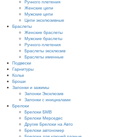
Ручного плетения
Женские цепи
Мужские цепи
Цепи эксклюзивные
Браслеты
Женские браслеты
Мужские браслеты
Ручного-плетения
Браслеты эксклюзив
Браслеты именные
Подвески
Гарнитуры
Колье
Броши
Запонки и зажимы
Запонки Эксклюзив
Запонки с инициалами
Брелоки
Брелоки БМВ
Брелоки Мерседес
Другие Брелоки на Авто
Брелоки автономер
Брелоки для ключей разные