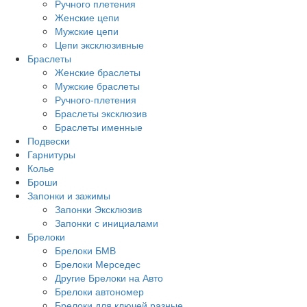
Ручного плетения
Женские цепи
Мужские цепи
Цепи эксклюзивные
Браслеты
Женские браслеты
Мужские браслеты
Ручного-плетения
Браслеты эксклюзив
Браслеты именные
Подвески
Гарнитуры
Колье
Броши
Запонки и зажимы
Запонки Эксклюзив
Запонки с инициалами
Брелоки
Брелоки БМВ
Брелоки Мерседес
Другие Брелоки на Авто
Брелоки автономер
Брелоки для ключей разные