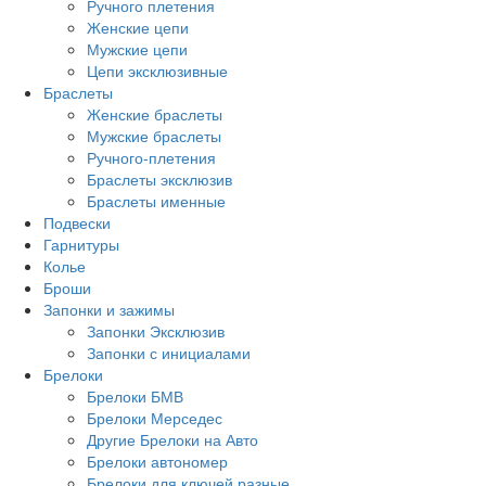
Ручного плетения
Женские цепи
Мужские цепи
Цепи эксклюзивные
Браслеты
Женские браслеты
Мужские браслеты
Ручного-плетения
Браслеты эксклюзив
Браслеты именные
Подвески
Гарнитуры
Колье
Броши
Запонки и зажимы
Запонки Эксклюзив
Запонки с инициалами
Брелоки
Брелоки БМВ
Брелоки Мерседес
Другие Брелоки на Авто
Брелоки автономер
Брелоки для ключей разные