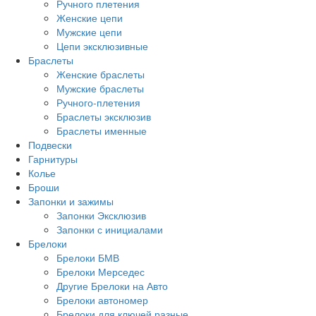
Ручного плетения
Женские цепи
Мужские цепи
Цепи эксклюзивные
Браслеты
Женские браслеты
Мужские браслеты
Ручного-плетения
Браслеты эксклюзив
Браслеты именные
Подвески
Гарнитуры
Колье
Броши
Запонки и зажимы
Запонки Эксклюзив
Запонки с инициалами
Брелоки
Брелоки БМВ
Брелоки Мерседес
Другие Брелоки на Авто
Брелоки автономер
Брелоки для ключей разные