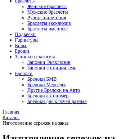
Браслеты
Женские браслеты
Мужские браслеты
Ручного-плетения
Браслеты эксклюзив
Браслеты именные
Подвески
Гарнитуры
Колье
Броши
Запонки и зажимы
Запонки Эксклюзив
Запонки с инициалами
Брелоки
Брелоки БМВ
Брелоки Мерседес
Другие Брелоки на Авто
Брелоки автономер
Брелоки для ключей разные
Главная
Каталог
Изготовление сережек на заказ
Изготовление сережек на