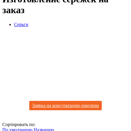
заказ
Серьги
Изготовить серьги по своему
образцу
Дизайн - самое главное в ювелирном украшении. Все
идеи, предпочтения, хобби, любимые места - всё чем Вы
вдохновляетесь может лечь в основу Ваших серег.
Наша компания выполнила более 10.000
индивидуальных заказов на изготовление украшений.
Заявка на консультацию ювелира
Сортировать по:
По умолчанию
Названию