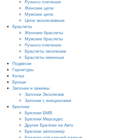
Ручного плетения
Женские цепи
Мужские цепи
Цепи эксклюзивные
Браслеты
Женские браслеты
Мужские браслеты
Ручного-плетения
Браслеты эксклюзив
Браслеты именные
Подвески
Гарнитуры
Колье
Броши
Запонки и зажимы
Запонки Эксклюзив
Запонки с инициалами
Брелоки
Брелоки БМВ
Брелоки Мерседес
Другие Брелоки на Авто
Брелоки автономер
Брелоки для ключей разные