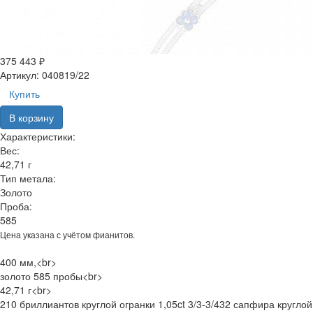
375 443 ₽
Артикул:
040819/22
Купить
В корзину
Характеристики:
Вес:
42,71 г
Тип метала:
Золото
Проба:
585
Цена указана с учётом фианитов.
400 мм,<br>
золото 585 пробы<br>
42,71 г<br>
210 бриллиантов круглой огранки 1,05ct 3/3-3/432 сапфира круглой